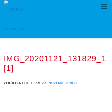
Zum
Menü
Inhalt
springen
ÜBER UNS
STANDPUNKTE
AKTUELLES
IMG_20201121_131829_1
TERMINE
MITMACHEN!
KONTAKT
[1]
VERÖFFENTLICHT AM
22. NOVEMBER 2020