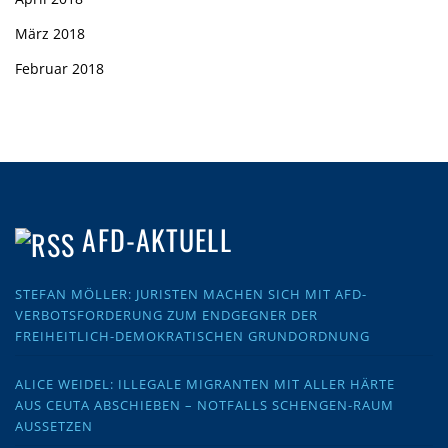
März 2018
Februar 2018
AFD-AKTUELL
STEFAN MÖLLER: JURISTEN MACHEN SICH MIT AFD-
VERBOTSFORDERUNG ZUM ENDGEGNER DER
FREIHEITLICH-DEMOKRATISCHEN GRUNDORDNUNG
ALICE WEIDEL: ILLEGALE MIGRANTEN MIT ALLER HÄRTE
AUS CEUTA ABSCHIEBEN – NOTFALLS SCHENGEN-RAUM
AUSSETZEN