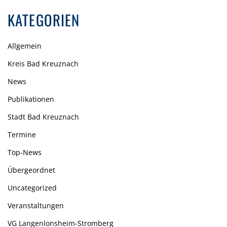
G
KATEGORIEN
S
N
Allgemein
A
Kreis Bad Kreuznach
V
News
I
Publikationen
G
Stadt Bad Kreuznach
A
Termine
T
Top-News
I
Übergeordnet
O
Uncategorized
N
Veranstaltungen
VG Langenlonsheim-Stromberg