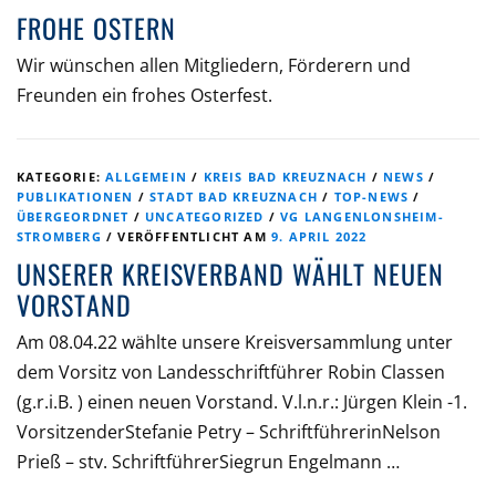
FROHE OSTERN
Wir wünschen allen Mitgliedern, Förderern und
Freunden ein frohes Osterfest.
KATEGORIE:
ALLGEMEIN
/
KREIS BAD KREUZNACH
/
NEWS
/
PUBLIKATIONEN
/
STADT BAD KREUZNACH
/
TOP-NEWS
/
ÜBERGEORDNET
/
UNCATEGORIZED
/
VG LANGENLONSHEIM-
STROMBERG
/
VERÖFFENTLICHT AM
9. APRIL 2022
UNSERER KREISVERBAND WÄHLT NEUEN
VORSTAND
Am 08.04.22 wählte unsere Kreisversammlung unter
dem Vorsitz von Landesschriftführer Robin Classen
(g.r.i.B. ) einen neuen Vorstand. V.l.n.r.: Jürgen Klein -1.
VorsitzenderStefanie Petry – SchriftführerinNelson
Prieß – stv. SchriftführerSiegrun Engelmann …