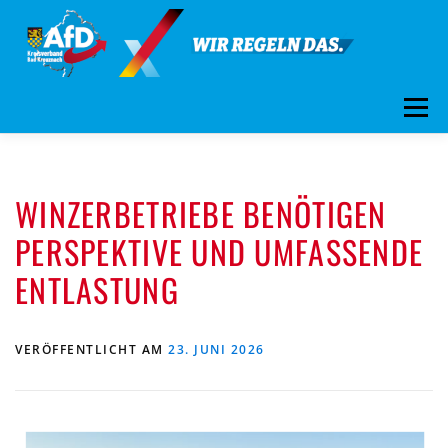
Zum
Inhalt
springen
Menü
ÜBER UNS
STANDPUNKTE
AKTUELLES
WINZERBETRIEBE BENÖTIGEN
TERMINE
MITMACHEN!
KONTAKT
PERSPEKTIVE UND UMFASSENDE
ENTLASTUNG
VERÖFFENTLICHT AM
23. JUNI 2026