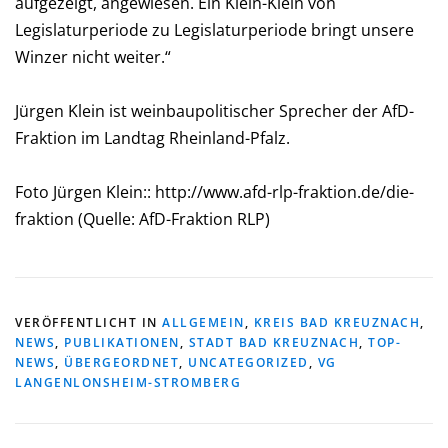
aufgezeigt, angewiesen. Ein Klein-Klein von
Legislaturperiode zu Legislaturperiode bringt unsere
Winzer nicht weiter.“
Jürgen Klein ist weinbaupolitischer Sprecher der AfD-
Fraktion im Landtag Rheinland-Pfalz.
Foto Jürgen Klein:: http://www.afd-rlp-fraktion.de/die-
fraktion (Quelle: AfD-Fraktion RLP)
VERÖFFENTLICHT IN
ALLGEMEIN
,
KREIS BAD KREUZNACH
,
NEWS
,
PUBLIKATIONEN
,
STADT BAD KREUZNACH
,
TOP-
NEWS
,
ÜBERGEORDNET
,
UNCATEGORIZED
,
VG
LANGENLONSHEIM-STROMBERG