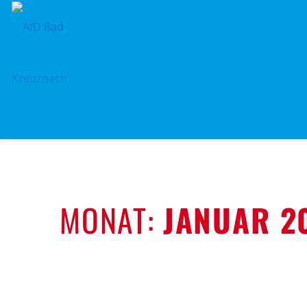
Zum
Inhalt
springen
MONAT:
JANUAR 2