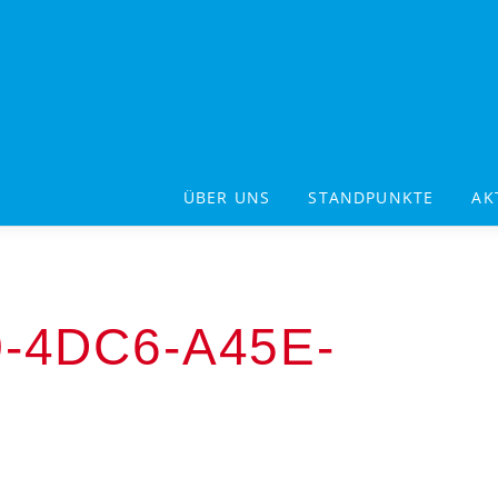
ÜBER UNS
STANDPUNKTE
AK
-4DC6-A45E-