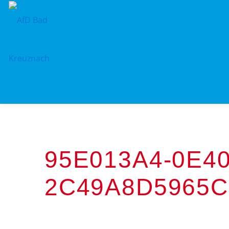
Zum
Inhalt
springen
95E013A4-0E40
2C49A8D5965C