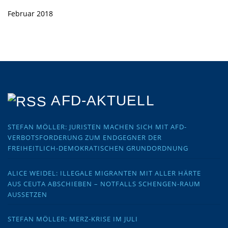
Februar 2018
AFD-AKTUELL
STEFAN MÖLLER: JURISTEN MACHEN SICH MIT AFD-
VERBOTSFORDERUNG ZUM ENDGEGNER DER
FREIHEITLICH-DEMOKRATISCHEN GRUNDORDNUNG
ALICE WEIDEL: ILLEGALE MIGRANTEN MIT ALLER HÄRTE
AUS CEUTA ABSCHIEBEN – NOTFALLS SCHENGEN-RAUM
AUSSETZEN
STEFAN MÖLLER: MERZ-KRISE IM JULI