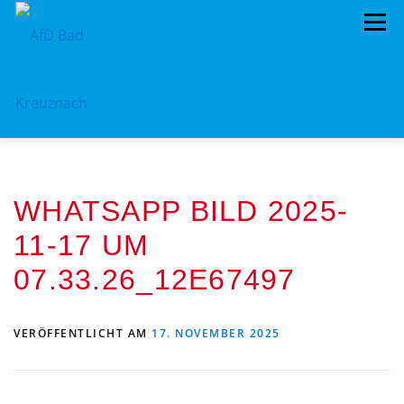
Zum
Menü
Inhalt
springen
ÜBER UNS
STANDPUNKTE
AKTUELLES
WHATSAPP BILD 2025-
TERMINE
MITMACHEN!
KONTAKT
11-17 UM
07.33.26_12E67497
VERÖFFENTLICHT AM
17. NOVEMBER 2025