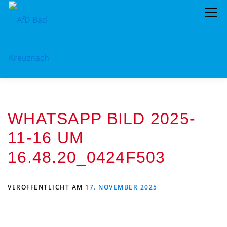
Zum
Menü
Inhalt
springen
ÜBER UNS
STANDPUNKTE
AKTUELLES
WHATSAPP BILD 2025-
TERMINE
MITMACHEN!
KONTAKT
11-16 UM
16.48.20_0424F503
VERÖFFENTLICHT AM
17. NOVEMBER 2025