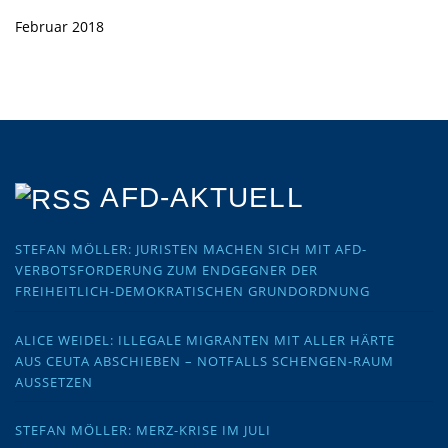
Februar 2018
AFD-AKTUELL
STEFAN MÖLLER: JURISTEN MACHEN SICH MIT AFD-
VERBOTSFORDERUNG ZUM ENDGEGNER DER
FREIHEITLICH-DEMOKRATISCHEN GRUNDORDNUNG
ALICE WEIDEL: ILLEGALE MIGRANTEN MIT ALLER HÄRTE
AUS CEUTA ABSCHIEBEN – NOTFALLS SCHENGEN-RAUM
AUSSETZEN
STEFAN MÖLLER: MERZ-KRISE IM JULI