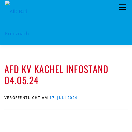
Zum
Menü
Inhalt
springen
ÜBER UNS
STANDPUNKTE
AKTUELLES
AFD KV KACHEL INFOSTAND
TERMINE
MITMACHEN!
KONTAKT
04.05.24
VERÖFFENTLICHT AM
17. JULI 2024