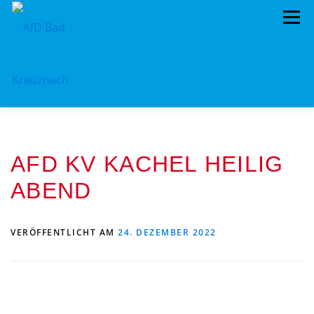
Zum
Menü
Inhalt
springen
ÜBER UNS
STANDPUNKTE
AKTUELLES
AFD KV KACHEL HEILIG
TERMINE
MITMACHEN!
KONTAKT
ABEND
VERÖFFENTLICHT AM
24. DEZEMBER 2022