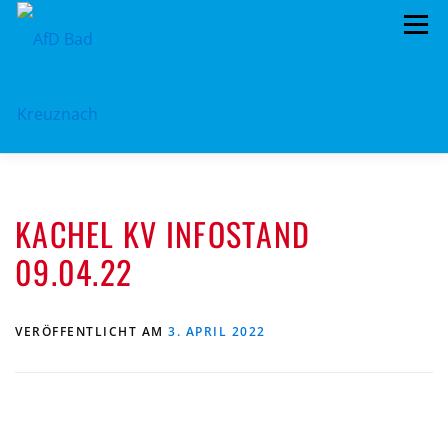
Zum
Menü
Inhalt
springen
ÜBER UNS
STANDPUNKTE
AKTUELLES
KACHEL KV INFOSTAND
TERMINE
MITMACHEN!
KONTAKT
09.04.22
VERÖFFENTLICHT AM
3. APRIL 2022