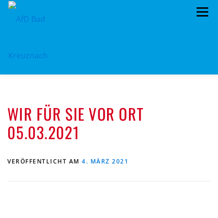
Zum
Menü
Inhalt
springen
ÜBER UNS
STANDPUNKTE
AKTUELLES
WIR FÜR SIE VOR ORT
TERMINE
MITMACHEN!
KONTAKT
05.03.2021
VERÖFFENTLICHT AM
4. MÄRZ 2021