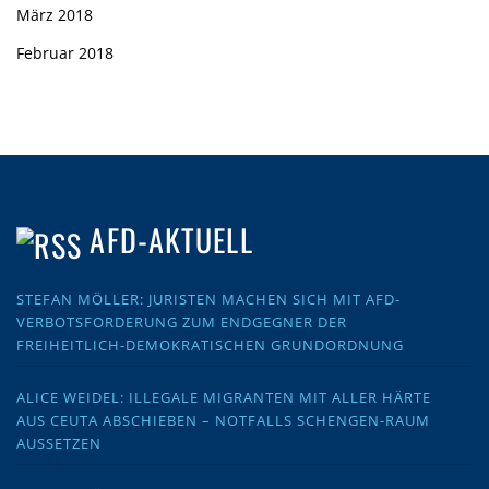
März 2018
Februar 2018
AFD-AKTUELL
STEFAN MÖLLER: JURISTEN MACHEN SICH MIT AFD-
VERBOTSFORDERUNG ZUM ENDGEGNER DER
FREIHEITLICH-DEMOKRATISCHEN GRUNDORDNUNG
ALICE WEIDEL: ILLEGALE MIGRANTEN MIT ALLER HÄRTE
AUS CEUTA ABSCHIEBEN – NOTFALLS SCHENGEN-RAUM
AUSSETZEN