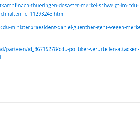
htkampf-nach-thueringen-desaster-merkel-schweigt-im-cdu-
rchhalten_id_11293243.html
nd/cdu-ministerpraesident-daniel-guenther-geht-wegen-merke
d/parteien/id_86715278/cdu-politiker-verurteilen-attacken-
l