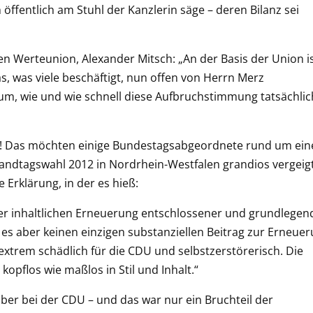
öffentlich am Stuhl der Kanzlerin säge – deren Bilanz sei
en Werteunion, Alexander Mitsch: „An der Basis der Union i
s, was viele beschäftigt, nun offen von Herrn Merz
um, wie und wie schnell diese Aufbruchstimmung tatsächlic
n! Das möchten einige Bundestagsabgeordnete rund um ein
 Landtagswahl 2012 in Nordrhein-Westfalen grandios vergeig
e Erklärung, in der es hieß:
er inhaltlichen Erneuerung entschlossener und grundlegen
 es aber keinen einzigen substanziellen Beitrag zur Erneue
xtrem schädlich für die CDU und selbstzerstörerisch. Die
opflos wie maßlos in Stil und Inhalt.“
ber bei der CDU – und das war nur ein Bruchteil der