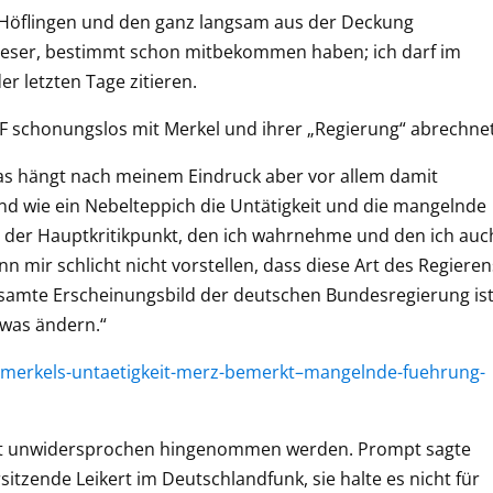
 Höflingen und den ganz langsam aus der Deckung
Leser, bestimmt schon mitbekommen haben; ich darf im
r letzten Tage zitieren.
DF schonungslos mit Merkel und ihrer „Regierung“ abrechne
 Das hängt nach meinem Eindruck aber vor allem damit
nd wie ein Nebelteppich die Untätigkeit und die mangelnde
t der Hauptkritikpunkt, den ich wahrnehme und den ich auc
nn mir schlicht nicht vorstellen, dass diese Art des Regieren
esamte Erscheinungsbild der deutschen Bundesregierung is
twas ändern.“
n-merkels-untaetigkeit-merz-bemerkt–mangelnde-fuehrung-
icht unwidersprochen hingenommen werden. Prompt sagte
itzende Leikert im Deutschlandfunk, sie halte es nicht für