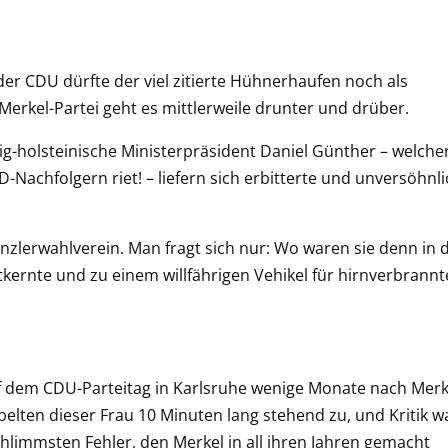
er CDU dürfte der viel zitierte Hühnerhaufen noch als
Merkel-Partei geht es mittlerweile drunter und drüber.
ig-holsteinische Ministerpräsident Daniel Günther – welche
achfolgern riet! – liefern sich erbitterte u
nd unversöhnli
Kanzlerwahlverein. Man fragt sich nur: Wo waren sie denn in 
tkernte und zu einem willfährigen Vehikel für hirnverbrannt
uf dem CDU-Parteitag in Karlsruhe wenige Monate nach Merk
belten dieser Frau 10 Minuten lang stehend zu, und Kritik w
limmsten Fehler, den Merkel in all ihren Jahren gemacht