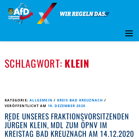
Zum
Inhalt
springen
Menü
ÜBER UNS
STANDPUNKTE
AKTUELLES
SCHLAGWORT:
KLEIN
TERMINE
MITMACHEN!
KONTAKT
KATEGORIE:
ALLGEMEIN
/
KREIS BAD KREUZNACH
/
VERÖFFENTLICHT AM
18. DEZEMBER 2020
REDE UNSERES FRAKTIONSVORSITZENDEN
JÜRGEN KLEIN, MDL ZUM ÖPNV IM
KREISTAG BAD KREUZNACH AM 14.12.2020