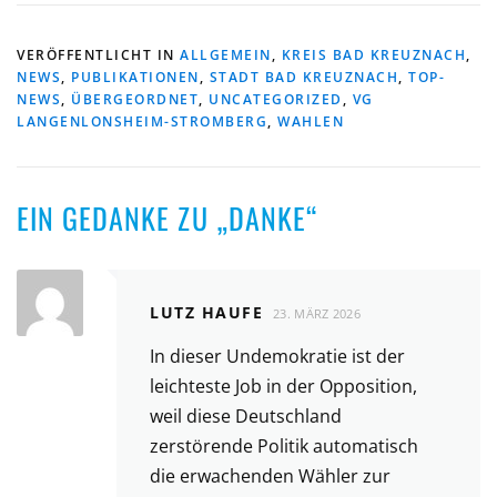
VERÖFFENTLICHT IN
ALLGEMEIN
,
KREIS BAD KREUZNACH
,
NEWS
,
PUBLIKATIONEN
,
STADT BAD KREUZNACH
,
TOP-
NEWS
,
ÜBERGEORDNET
,
UNCATEGORIZED
,
VG
LANGENLONSHEIM-STROMBERG
,
WAHLEN
EIN GEDANKE ZU „
DANKE
“
LUTZ HAUFE
23. MÄRZ 2026
In dieser Undemokratie ist der
leichteste Job in der Opposition,
weil diese Deutschland
zerstörende Politik automatisch
die erwachenden Wähler zur