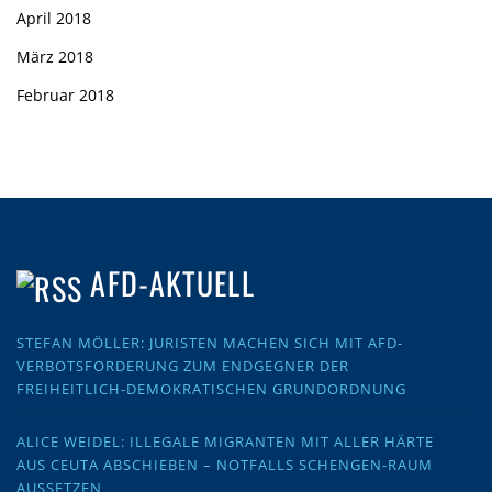
April 2018
März 2018
Februar 2018
AFD-AKTUELL
STEFAN MÖLLER: JURISTEN MACHEN SICH MIT AFD-
VERBOTSFORDERUNG ZUM ENDGEGNER DER
FREIHEITLICH-DEMOKRATISCHEN GRUNDORDNUNG
ALICE WEIDEL: ILLEGALE MIGRANTEN MIT ALLER HÄRTE
AUS CEUTA ABSCHIEBEN – NOTFALLS SCHENGEN-RAUM
AUSSETZEN