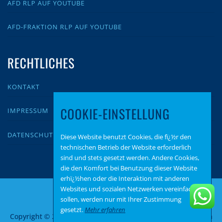
AFD RLP AUF YOUTUBE
AFD-FRAKTION RLP AUF YOUTUBE
RECHTLICHES
KONTAKT
COOKIE-EINSTELLUNG
IMPRESSUM
DATENSCHUTZ
Diese Website benutzt Cookies, die fï¿½r den
technischen Betrieb der Website erforderlich
sind und stets gesetzt werden. Andere Cookies,
die den Komfort bei Benutzung dieser Website
erhï¿½hen oder die Interaktion mit anderen
Websites und sozialen Netzwerken vereinfachen
sollen, werden nur mit Ihrer Zustimmung
gesetzt.
Mehr erfahren
Copyright © 2026 AfD Bad Kreuznach
–
OnePress
Theme von