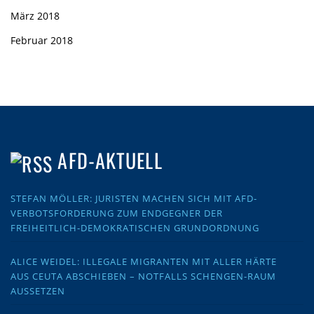
März 2018
Februar 2018
AFD-AKTUELL
STEFAN MÖLLER: JURISTEN MACHEN SICH MIT AFD-
VERBOTSFORDERUNG ZUM ENDGEGNER DER
FREIHEITLICH-DEMOKRATISCHEN GRUNDORDNUNG
ALICE WEIDEL: ILLEGALE MIGRANTEN MIT ALLER HÄRTE
AUS CEUTA ABSCHIEBEN – NOTFALLS SCHENGEN-RAUM
AUSSETZEN