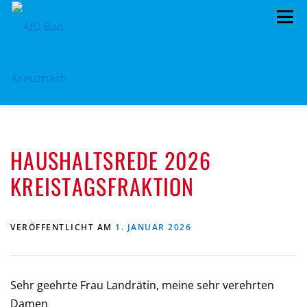
Zum
Menü
Inhalt
springen
ÜBER UNS
STANDPUNKTE
AKTUELLES
HAUSHALTSREDE 2026
TERMINE
MITMACHEN!
KONTAKT
KREISTAGSFRAKTION
VERÖFFENTLICHT AM
1. JANUAR 2026
Sehr geehrte Frau Landrätin, meine sehr verehrten
Damen