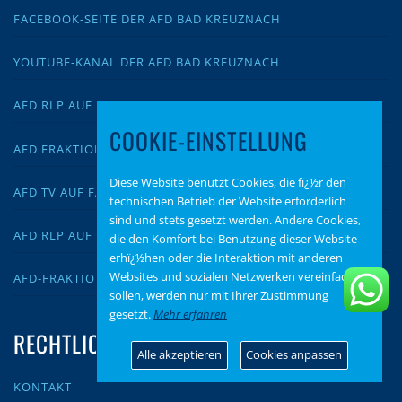
FACEBOOK-SEITE DER AFD BAD KREUZNACH
YOUTUBE-KANAL DER AFD BAD KREUZNACH
AFD RLP AUF FACEBOOK
COOKIE-EINSTELLUNG
AFD FRAKTION RLP AUF FACEBOOK
Diese Website benutzt Cookies, die fï¿½r den
AFD TV AUF FACEBOOK
technischen Betrieb der Website erforderlich
sind und stets gesetzt werden. Andere Cookies,
AFD RLP AUF YOUTUBE
die den Komfort bei Benutzung dieser Website
erhï¿½hen oder die Interaktion mit anderen
Websites und sozialen Netzwerken vereinfachen
AFD-FRAKTION RLP AUF YOUTUBE
sollen, werden nur mit Ihrer Zustimmung
gesetzt.
Mehr erfahren
RECHTLICHES
Alle akzeptieren
Cookies anpassen
KONTAKT