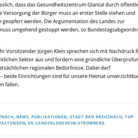
sslich, dass das Gesundheitszentrum Glantal durch öffentl
che Versorgung der Bürger muss an erster Stelle stehen und
en geopfert werden. Die Argumentation des Landes zur
d muss umgehend gestoppt werden, so Bundestagsabgeordn
r Vorsitzender Jürgen Klein sprechen sich mit Nachdruck f
tlichen Sektor aus und fordern eine gründliche Überprüfu
atsächlichen regionalen Bedürfnisse. Dabei darf
 – beide Einrichtungen sind für unsere Heimat unverzichtba
n fallen.
UZNACH
,
NEWS
,
PUBLIKATIONEN
,
STADT BAD KREUZNACH
,
TOP-
TALTUNGEN
,
VG LANGENLONSHEIM-STROMBERG