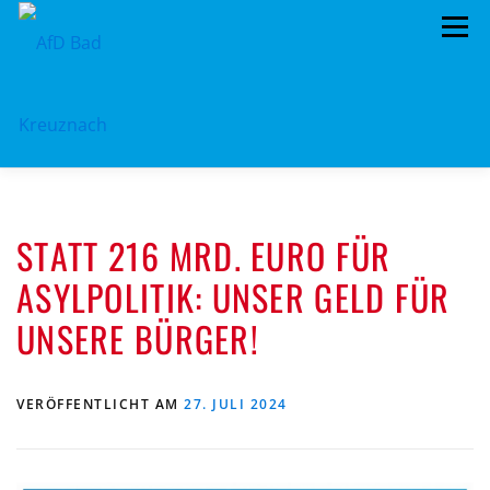
Zum
Menü
Inhalt
springen
ÜBER UNS
STANDPUNKTE
AKTUELLES
STATT 216 MRD. EURO FÜR
TERMINE
MITMACHEN!
KONTAKT
ASYLPOLITIK: UNSER GELD FÜR
UNSERE BÜRGER!
VERÖFFENTLICHT AM
27. JULI 2024