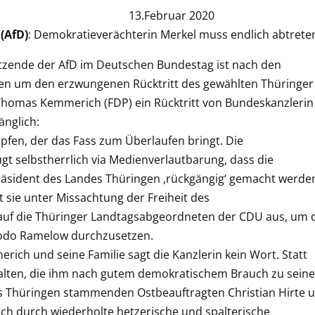
++ 13.Februar 2020
 (AfD)
: Demokratieverächterin Merkel muss endlich abtrete
itzende der AfD im Deutschen Bundestag ist nach den
n um den erzwungenen Rücktritt des gewählten Thüringer
Thomas Kemmerich (FDP) ein Rücktritt von Bundeskanzlerin
nglich:
opfen, der das Fass zum Überlaufen bringt. Die
gt selbstherrlich via Medienverlautbarung, dass die
räsident des Landes Thüringen ,rückgängig‘ gemacht werde
sie unter Missachtung der Freiheit des
uf die Thüringer Landtagsabgeordneten der CDU aus, um 
Bodo Ramelow durchzusetzen.
ch und seine Familie sagt die Kanzlerin kein Wort. Statt
stalten, die ihm nach gutem demokratischem Brauch zu seine
us Thüringen stammenden Ostbeauftragten Christian Hirte 
ich durch wiederholte hetzerische und spalterische