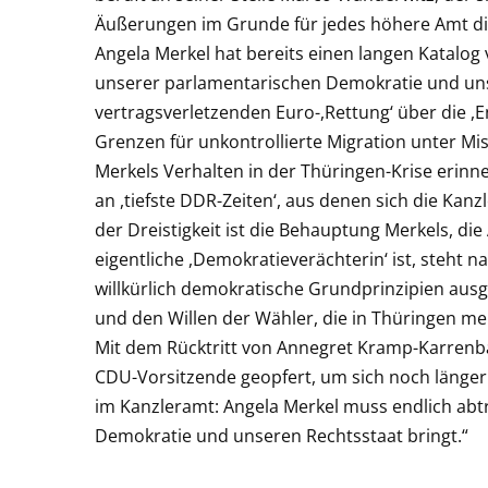
Äußerungen im Grunde für jedes höhere Amt disq
Angela Merkel hat bereits einen langen Katalo
unserer parlamentarischen Demokratie und unse
vertragsverletzenden Euro-,Rettung‘ über die ,
Grenzen für unkontrollierte Migration unter Mi
Merkels Verhalten in der Thüringen-Krise erinn
an ,tiefste DDR-Zeiten‘, aus denen sich die Kanz
der Dreistigkeit ist die Behauptung Merkels, die
eigentliche ,Demokratieverächterin‘ ist, steht n
willkürlich demokratische Grundprinzipien aus
und den Willen der Wähler, die in Thüringen meh
Mit dem Rücktritt von Annegret Kramp-Karrenbauer
CDU-Vorsitzende geopfert, um sich noch länger
im Kanzleramt: Angela Merkel muss endlich abt
Demokratie und unseren Rechtsstaat bringt.“