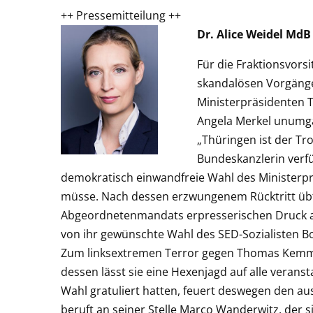
++ Pressemitteilung 
Dr. Alice Weidel MdB
Für die Fraktionsvors
skandalösen Vorgänge
Ministerpräsidenten 
Angela Merkel unumgä
„Thüringen ist der Tr
Bundeskanzlerin verfü
demokratisch einwandfreie Wahl des Ministerp
müsse. Nach dessen erzwungenem Rücktritt übt 
Abgeordnetenmandats erpresserischen Druck a
von ihr gewünschte Wahl des SED-Sozialisten 
Zum linksextremen Terror gegen Thomas Kemmeri
dessen lässt sie eine Hexenjagd auf alle veran
Wahl gratuliert hatten, feuert deswegen den a
beruft an seiner Stelle Marco Wanderwitz, der s