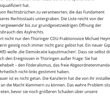
ualifiziert hat.
g von Rechtsbrüchen zu verantworten, die das Fundament
res Rechtsstaats untergraben. Die Liste reicht von der
Energiewende‘ bis zur grundgesetzwidrigen Öffnung der
ssbrauch des Asylrechts.
ert nicht nur den Thüringer CDU-Fraktionsvize Michael Hey
lerin geistig noch immer nicht ganz gelöst hat. Ein neuer Gip
 AfD wolle ,die Demokratie kaputtmachen‘. Dass sie selbst d
ach den Ereignissen in Thüringen außer Frage: Sie hat
gehebelt – den Föderalismus, das freie Abgeordnetenmanda
rheitlich nicht-links gestimmt haben.
 ist es nicht getan. Die Kanzlerin hat die von ihr installie
 an die Macht klammern zu können. Das wahre Problem sit
reten, bevor sie noch größeren Schaden über unsere