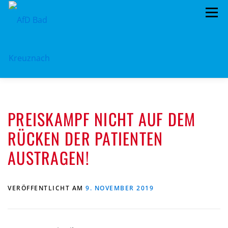
Zum
Menü
Inhalt
springen
ÜBER UNS
STANDPUNKTE
AKTUELLES
PREISKAMPF NICHT AUF DEM
TERMINE
MITMACHEN!
KONTAKT
RÜCKEN DER PATIENTEN
AUSTRAGEN!
VERÖFFENTLICHT AM
9. NOVEMBER 2019