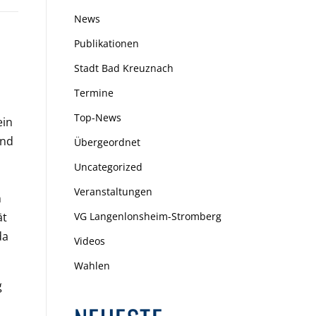
News
Publikationen
Stadt Bad Kreuznach
Termine
Top-News
ein
und
Übergeordnet
Uncategorized
Veranstaltungen
n
ät
VG Langenlonsheim-Stromberg
da
Videos
Wahlen
g