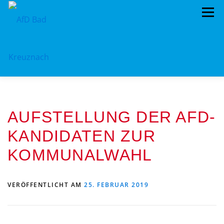
Zum
Menü
Inhalt
springen
ÜBER UNS
STANDPUNKTE
AKTUELLES
AUFSTELLUNG DER AFD-
TERMINE
MITMACHEN!
KONTAKT
KANDIDATEN ZUR
KOMMUNALWAHL
VERÖFFENTLICHT AM
25. FEBRUAR 2019