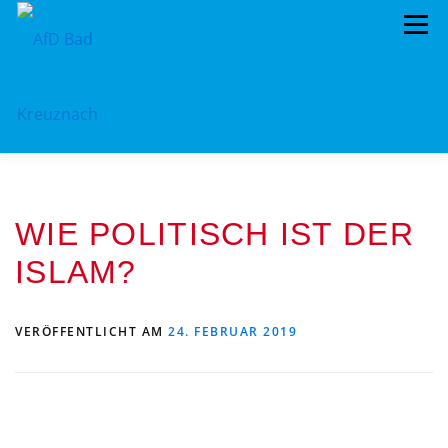
Zum
Menü
Inhalt
springen
ÜBER UNS
STANDPUNKTE
AKTUELLES
WIE POLITISCH IST DER
TERMINE
MITMACHEN!
KONTAKT
ISLAM?
VERÖFFENTLICHT AM
24. FEBRUAR 2019