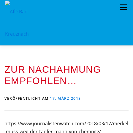
Zum
Menü
Inhalt
springen
ÜBER UNS
STANDPUNKTE
AKTUELLES
ZUR NACHAHMUNG
TERMINE
MITMACHEN!
KONTAKT
EMPFOHLEN…
VERÖFFENTLICHT AM
17. MÄRZ 2018
https://www.journalistenwatch.com/2018/03/17/merkel
-muss-weg-der-tapfer-mann-von-chemnitz/