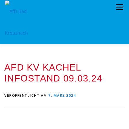
Zum
Menü
Inhalt
springen
ÜBER UNS
STANDPUNKTE
AKTUELLES
AFD KV KACHEL
TERMINE
MITMACHEN!
KONTAKT
INFOSTAND 09.03.24
VERÖFFENTLICHT AM
7. MÄRZ 2024