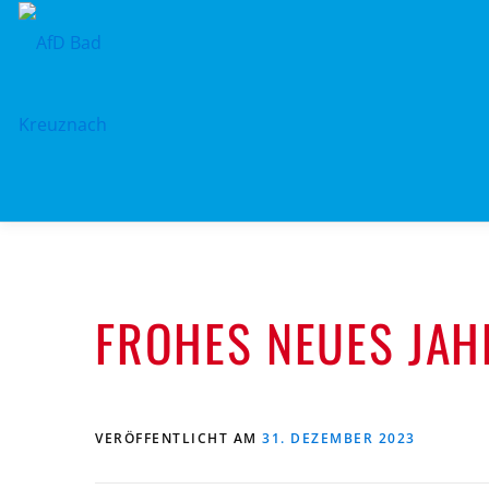
Zum
Inhalt
springen
FROHES NEUES JAH
VERÖFFENTLICHT AM
31. DEZEMBER 2023