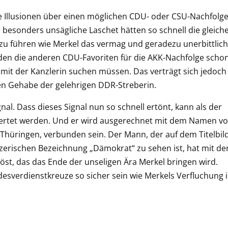
he Illusionen über einen möglichen CDU- oder CSU-Nachfolg
besonders unsägliche Laschet hätten so schnell die gleich
 zu führen wie Merkel das vermag und geradezu unerbittlich
rden die anderen CDU-Favoriten für die AKK-Nachfolge scho
mit der Kanzlerin suchen müssen. Das verträgt sich jedoch
hen Gehabe der gelehrigen DDR-Streberin.
gnal. Dass dieses Signal nun so schnell ertönt, kann als der
gewertet werden. Und er wird ausgerechnet mit dem Namen v
Thüringen, verbunden sein. Der Mann, der auf dem Titelbil
tzerischen Bezeichnung „Dämokrat“ zu sehen ist, hat mit d
öst, das das Ende der unseligen Ära Merkel bringen wird.
esverdienstkreuze so sicher sein wie Merkels Verfluchung 