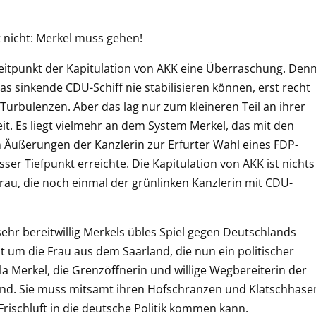
 nicht: Merkel muss gehen!
 Zeitpunkt der Kapitulation von AKK eine Überraschung. Den
as sinkende CDU-Schiff nie stabilisieren können, erst recht
 Turbulenzen. Aber das lag nur zum kleineren Teil an ihrer
eit. Es liegt vielmehr an dem System Merkel, das mit den
n Äußerungen der Kanzlerin zur Erfurter Wahl eines FDP-
ser Tiefpunkt erreichte. Die Kapitulation von AKK ist nichts
rau, die noch einmal der grünlinken Kanzlerin mit CDU-
hr bereitwillig Merkels übles Spiel gegen Deutschlands
t um die Frau aus dem Saarland, die nun ein politischer
a Merkel, die Grenzöffnerin und willige Wegbereiterin der
and. Sie muss mitsamt ihren Hofschranzen und Klatschhase
ischluft in die deutsche Politik kommen kann.