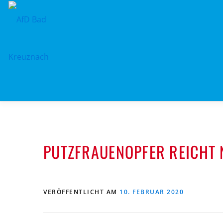
Zum
Inhalt
springen
PUTZFRAUENOPFER REICHT 
VERÖFFENTLICHT AM
10. FEBRUAR 2020