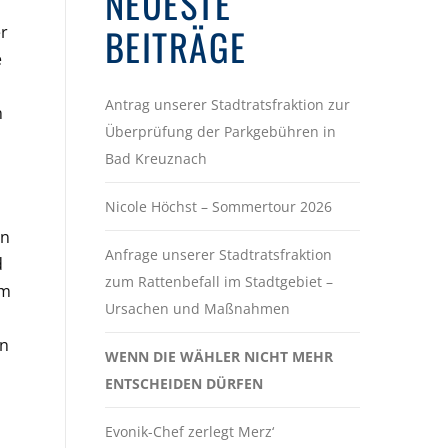
NEUESTE
BEITRÄGE
er
e
Antrag unserer Stadtratsfraktion zur
n
Überprüfung der Parkgebühren in
Bad Kreuznach
Nicole Höchst – Sommertour 2026
on
Anfrage unserer Stadtratsfraktion
d
zum Rattenbefall im Stadtgebiet –
em
Ursachen und Maßnahmen
in
WENN DIE WÄHLER NICHT MEHR
ENTSCHEIDEN DÜRFEN
Evonik-Chef zerlegt Merz‘