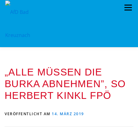
Zum
Menü
Inhalt
springen
ÜBER UNS
STANDPUNKTE
AKTUELLES
„ALLE MÜSSEN DIE
TERMINE
MITMACHEN!
KONTAKT
BURKA ABNEHMEN”, SO
HERBERT KINKL FPÖ
VERÖFFENTLICHT AM
14. MÄRZ 2019