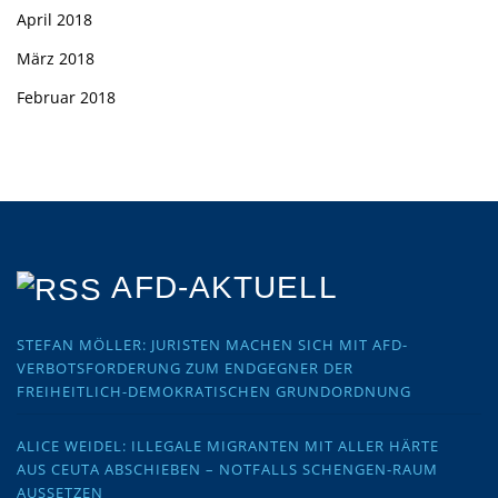
April 2018
März 2018
Februar 2018
AFD-AKTUELL
STEFAN MÖLLER: JURISTEN MACHEN SICH MIT AFD-
VERBOTSFORDERUNG ZUM ENDGEGNER DER
FREIHEITLICH-DEMOKRATISCHEN GRUNDORDNUNG
ALICE WEIDEL: ILLEGALE MIGRANTEN MIT ALLER HÄRTE
AUS CEUTA ABSCHIEBEN – NOTFALLS SCHENGEN-RAUM
AUSSETZEN